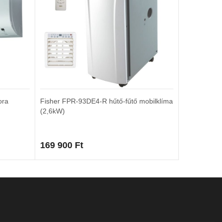
ora
Fisher FPR-93DE4-R hűtő-fűtő mobilklíma
(2,6kW)
169 900
Ft