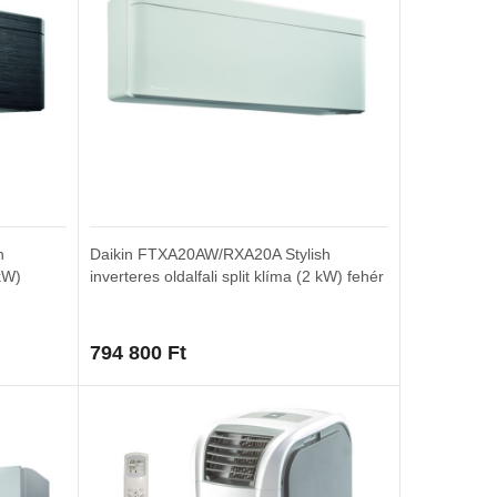
h
Daikin FTXA20AW/RXA20A Stylish
 kW)
inverteres oldalfali split klíma (2 kW) fehér
794 800
Ft