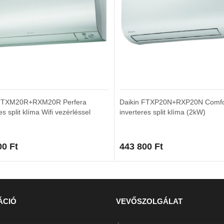
 FTXM20R+RXM20R Perfera
Daikin FTXP20N+RXP20N Comf
es split klíma Wifi vezérléssel
inverteres split klíma (2kW)
00
Ft
443 800
Ft
ÁCIÓ
VEVŐSZOLGÁLAT