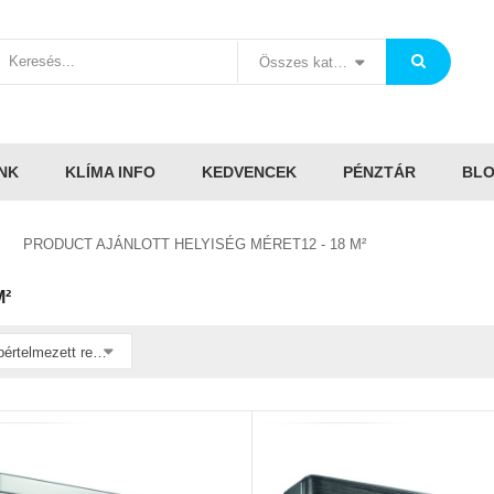
Összes kategória
NK
KLÍMA INFO
KEDVENCEK
PÉNZTÁR
BL
PRODUCT AJÁNLOTT HELYISÉG MÉRET12 - 18 M²
M²
Alapértelmezett rendezés