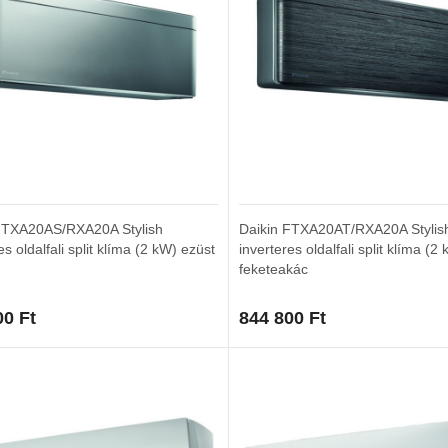
FTXA20AS/RXA20A Stylish
Daikin FTXA20AT/RXA20A Stylis
es oldalfali split klíma (2 kW) ezüst
inverteres oldalfali split klíma (2
feketeakác
00
Ft
844 800
Ft