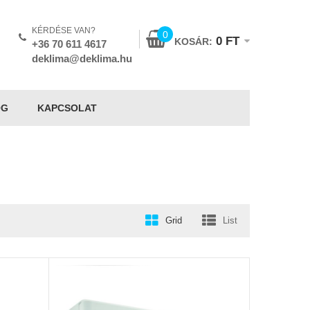
KÉRDÉSE VAN?
0
0
FT
KOSÁR:
+36 70 611 4617
deklima@deklima.hu
OG
KAPCSOLAT
Grid
List