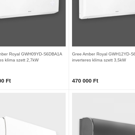
mber Royal GWH09YD-S6DBA1A
Gree Amber Royal GWH12YD-S
res klíma szett 2,7kW
inverteres klíma szett 3,5kW
00
Ft
470 000
Ft