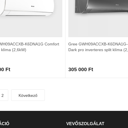
WH09ACCXB-K6DNA1G Comfort
Gree GWH09ACCXB-K6DNA1G-
t klíma (2,6kW)
Dark pro inverteres split klíma (
00
Ft
305 000
Ft
2
Következő
ÁCIÓ
VEVŐSZOLGÁLAT