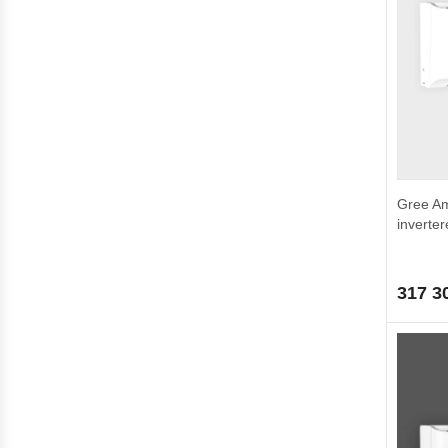
Gree A
inverter
317 3