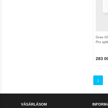
Gree G
Pro spli
283 0
1
VÁSÁRLÁSOM
INFORM