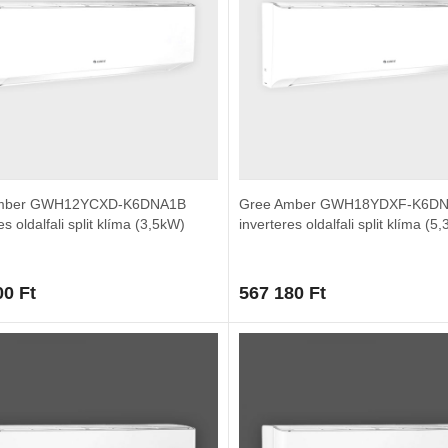
mber GWH12YCXD-K6DNA1B
Gree Amber GWH18YDXF-K6D
es oldalfali split klíma (3,5kW)
inverteres oldalfali split klíma (5
00
Ft
567 180
Ft