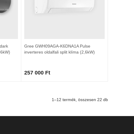
dark
Gree GWH09AGA-K6DNA1A Pulse
2,6kW)
inverteres oldalfali split klíma (2,6kW)
257 000
Ft
1–12 termék, összesen 22 db