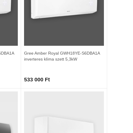
6DBA1A
Gree Amber Royal GWH18YE-S6DBA1A
inverteres klíma szett 5,3kW
533 000
Ft