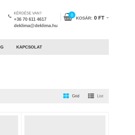
KÉRDÉSE VAN?
0
0
FT
KOSÁR:
+36 70 611 4617
deklima@deklima.hu
OG
KAPCSOLAT
Grid
List