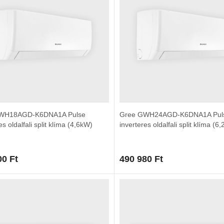
WH18AGD-K6DNA1A Pulse
Gree GWH24AGD-K6DNA1A Pul
es oldalfali split klíma (4,6kW)
inverteres oldalfali split klíma (6
00
Ft
490 980
Ft