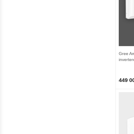
Gree A
inverte
449 0