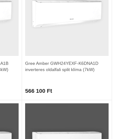
NA1B
Gree Amber GWH24YEXF-K6DNA1D
,3kW)
inverteres oldalfali split klíma (7kW)
566 100
Ft