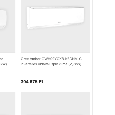
se
Gree Amber GWH09YCXB-K6DNA1C
,2kW)
inverteres oldalfali split klíma (2,7kW)
304 675
Ft