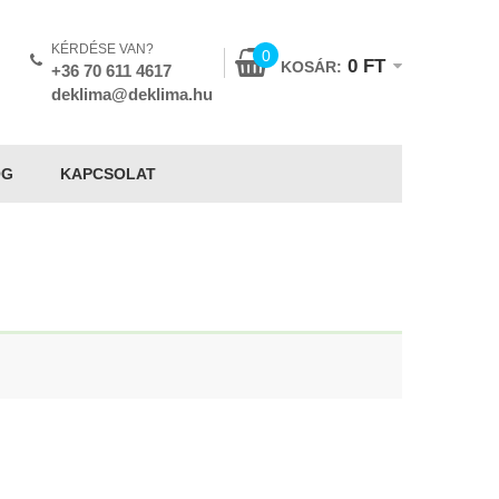
KÉRDÉSE VAN?
0
0
FT
KOSÁR:
+36 70 611 4617
deklima@deklima.hu
OG
KAPCSOLAT