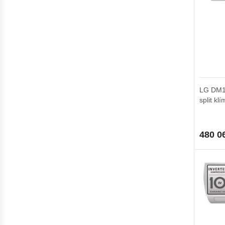
LG DM12
split kl
480 0