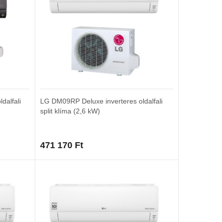
dalfali
LG DM09RP Deluxe inverteres oldalfali
split klíma (2,6 kW)
471 170
Ft