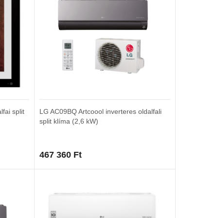
fai split
LG AC09BQ Artcoool inverteres oldalfali
split klíma (2,6 kW)
467 360
Ft