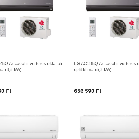
BQ Artcoool inverteres oldalfali
LG AC18BQ Artcoool inverteres ol
íma (3,5 kW)
split klíma (5,3 kW)
60
Ft
656 590
Ft