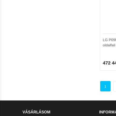
LG P09M
oldalfal
472 4
1
VÁSÁRLÁSOM
INFORM