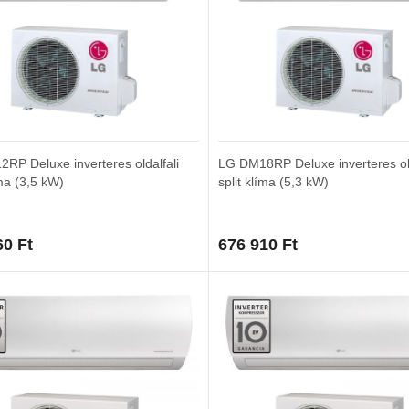
RP Deluxe inverteres oldalfali
LG DM18RP Deluxe inverteres old
íma (3,5 kW)
split klíma (5,3 kW)
60
Ft
676 910
Ft