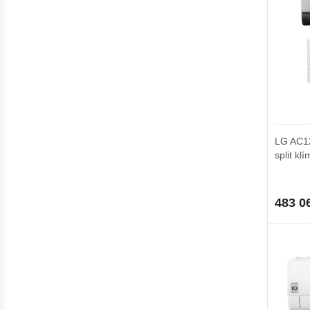
LG AC12
split kl
483 0