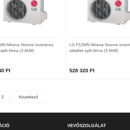
N Athena Xtreme inverteres
LG P12MN Athena Xtreme invert
i split klíma (2,6kW)
oldalfali split klíma (3,5kW)
40
Ft
528 320
Ft
2
Következő
ÁCIÓ
VEVŐSZOLGÁLAT