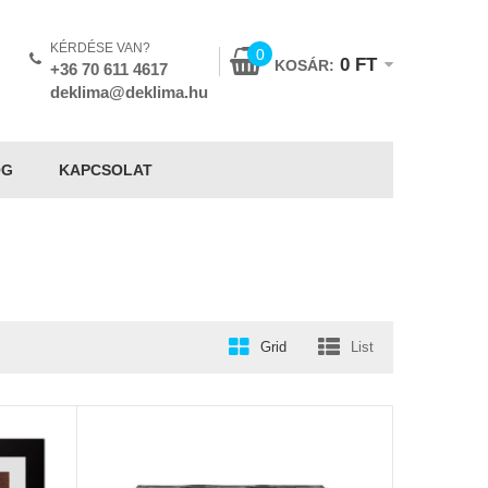
KÉRDÉSE VAN?
0
0
FT
KOSÁR:
+36 70 611 4617
deklima@deklima.hu
OG
KAPCSOLAT
Grid
List