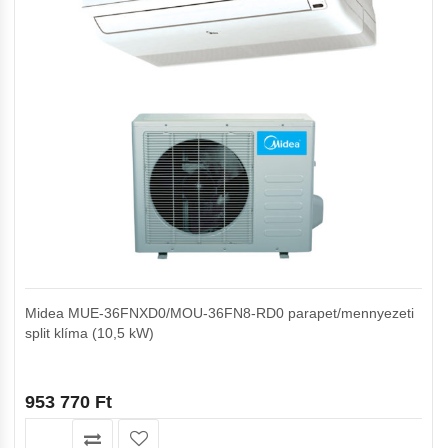
Midea MUE-36FNXD0/MOU-36FN8-RD0 parapet/mennyezeti
split klíma (10,5 kW)
953 770
Ft