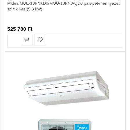
Midea MUE-18FNXD0/MOU-18FN8-QD0 parapet/mennyezeti
split klíma (5,3 kW)
525 780
Ft