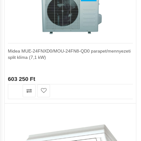
Midea MUE-24FNXD0/MOU-24FN8-QD0 parapet/mennyezeti
split klíma (7,1 kW)
603 250
Ft