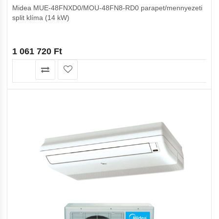
Midea MUE-48FNXD0/MOU-48FN8-RD0 parapet/mennyezeti
split klíma (14 kW)
1 061 720
Ft