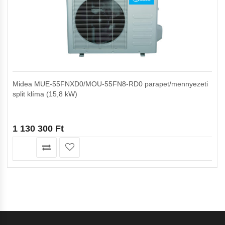
Midea MUE-55FNXD0/MOU-55FN8-RD0 parapet/mennyezeti
split klíma (15,8 kW)
1 130 300
Ft