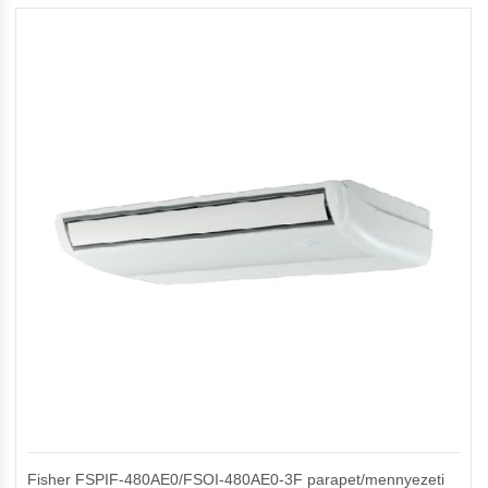
Fisher FSPIF-480AE0/FSOI-480AE0-3F parapet/mennyezeti