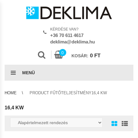
KÉRDÉSE VAN?
+36 70 611 4617
deklima@deklima.hu
0
0
FT
KOSÁR:
MENÜ
HOME
PRODUCT FŰTŐTELJESÍTMÉNY16,4 KW
16,4 KW