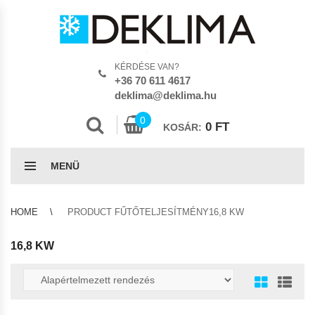
KÉRDÉSE VAN?
+36 70 611 4617
deklima@deklima.hu
0
0
FT
KOSÁR:
MENÜ
HOME
PRODUCT FŰTŐTELJESÍTMÉNY16,8 KW
16,8 KW