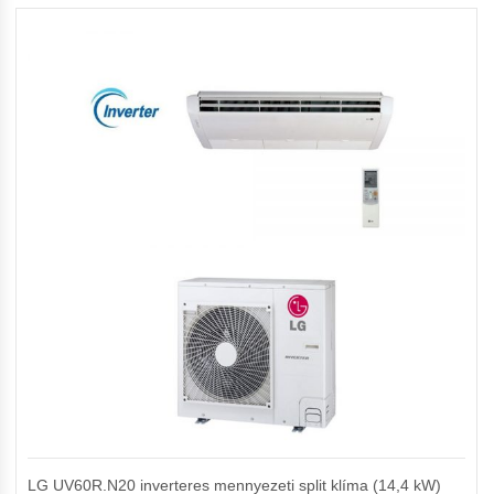
LG UV60R.N20 inverteres mennyezeti split klíma (14,4 kW)