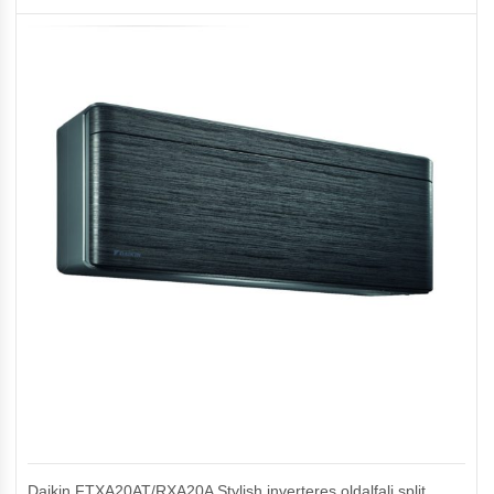
Daikin FTXA20AT/RXA20A Stylish inverteres oldalfali split