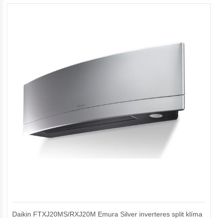
Daikin FTXJ20MS/RXJ20M Emura Silver inverteres split klíma