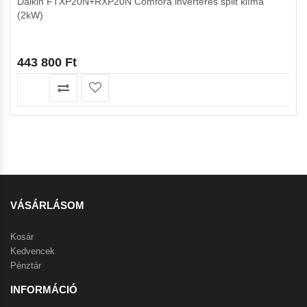
Daikin FTXP20N+RXP20N Comfora inverteres split klíma
(2kW)
443 800
Ft
VÁSÁRLÁSOM
Kosár
Kedvencek
Pénztár
INFORMÁCIÓ