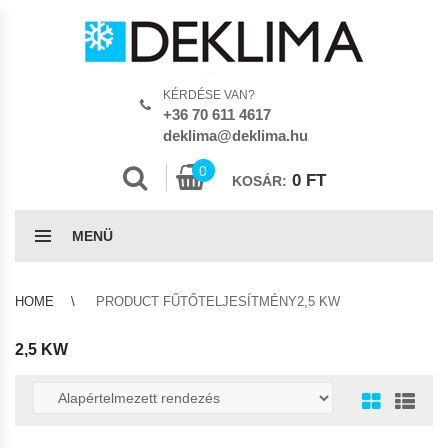
KÉRDÉSE VAN?
+36 70 611 4617
deklima@deklima.hu
0
0
FT
KOSÁR:
MENÜ
HOME
PRODUCT FŰTŐTELJESÍTMÉNY2,5 KW
2,5 KW