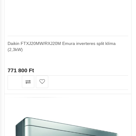
Daikin FTXJ20MW/RXJ20M Emura inverteres split klíma
(2,3kW)
771 800
Ft