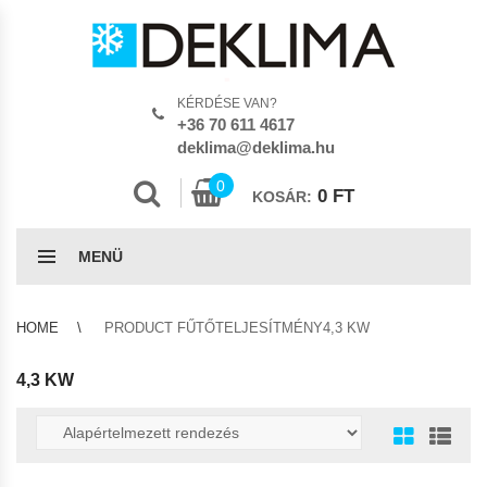
KÉRDÉSE VAN?
+36 70 611 4617
deklima@deklima.hu
0
0
FT
KOSÁR:
MENÜ
HOME
PRODUCT FŰTŐTELJESÍTMÉNY4,3 KW
4,3 KW