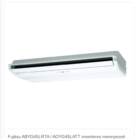
Fujitsu ABYG45LRTA / AOYG45LATT inverteres mennyezeti