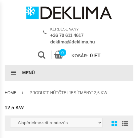
KÉRDÉSE VAN?
+36 70 611 4617
deklima@deklima.hu
0
0
FT
KOSÁR:
MENÜ
HOME
PRODUCT HŰTŐTELJESÍTMÉNY12,5 KW
12,5 KW