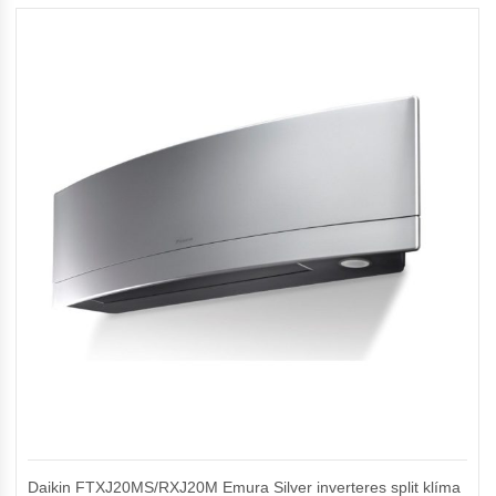
Daikin FTXJ20MS/RXJ20M Emura Silver inverteres split klíma