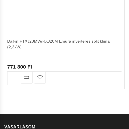
Daikin FTXJ20MW/RXJ20M Emura inverteres split klíma
(2,3kW)
771 800
Ft
VÁSÁRLÁSOM