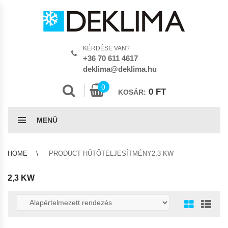
KÉRDÉSE VAN?
+36 70 611 4617
deklima@deklima.hu
0
0
FT
KOSÁR:
MENÜ
HOME
PRODUCT HŰTŐTELJESÍTMÉNY2,3 KW
2,3 KW