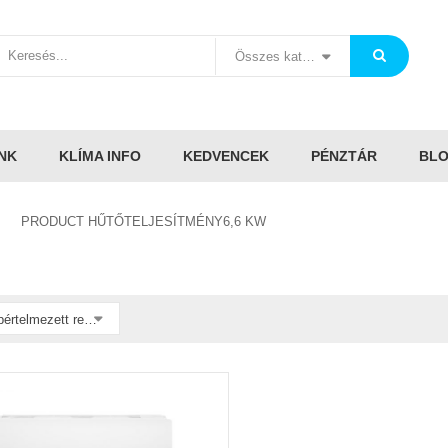
Összes kategória
NK
KLÍMA INFO
KEDVENCEK
PÉNZTÁR
BL
PRODUCT HŰTŐTELJESÍTMÉNY6,6 KW
Alapértelmezett rendezés