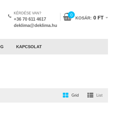
KÉRDÉSE VAN?
0
0
FT
KOSÁR:
+36 70 611 4617
deklima@deklima.hu
OG
KAPCSOLAT
Grid
List