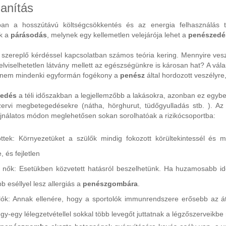
lanítás
ban a hosszútávú költségcsökkentés és az energia felhasználás t
ik a
párásodás
, melynek egy kellemetlen velejárója lehet a
penészedé
szereplő kérdéssel kapcsolatban számos teória kering. Mennyire veszé
lviselhetetlen látvány mellett az egészségünkre is károsan hat? A vá
nem mindenki egyformán fogékony a
penész
által hordozott veszélyre,
zedés
a téli időszakban a legjellemzőbb a lakásokra, azonban ez egyb
zervi megbetegedésekre (nátha, hörghurut, tüdőgyulladás stb. ). Az
ajnálatos módon meglehetősen sokan sorolhatóak a rizikócsoportba:
öttek: Környezetüket a szülők mindig fokozott körültekintessél és m
 és fejletlen
 nők: Esetükben közvetett hatásról beszelhetünk. Ha huzamosabb i
b eséllyel lesz allergiás a
penészgombára
.
lók: Annak ellenére, hogy a sportolók immunrendszere erősebb az átl
egy-egy lélegzetvétellel sokkal több levegőt juttatnak a légzőszerveikb