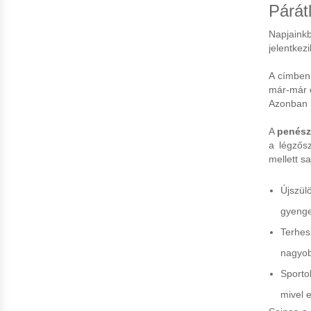
Párát
Napjaink
jelentkez
A címben 
már-már e
Azonban 
A
penés
a légzős
mellett s
Újszül
gyenge,
Terhes
nagyob
Sporto
mivel 