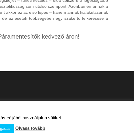
ifejlet – tüneti kezelés – előtt célszerű a legeslegtöbb
ett esztétikusság sem utolsó szempont. Azonban én annak a
ent akkor ez az első lépés – hanem annak kialakulásának
i, de az esetek többségében egy szakértő félkeresése a
Páramentesítők kedvező áron!
s céljából használjuk a sütiket.
Olvass tovább
ogadás