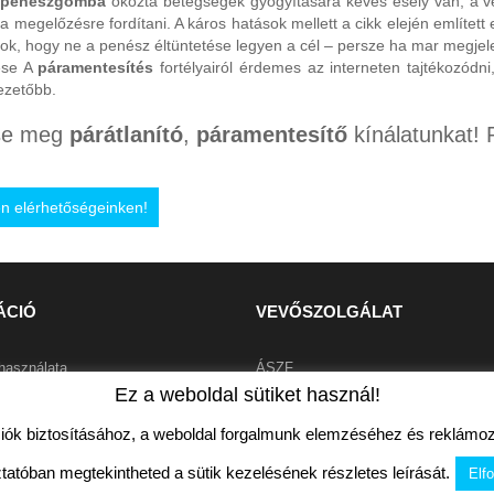
penészgomba
okozta betegségek gyógyítására kevés esély van, a végk
 a megelőzésre fordítani. A káros hatások mellett a cikk elején említ
ok, hogy ne a penész éltüntetése legyen a cél – persze ha mar megjel
ése A
páramentesítés
fortélyairól érdemes az interneten tajtékozódn
ezetőbb.
tse meg
párátlanító
,
páramentesítő
kínálatunkat! 
n elérhetőségeinken!
ÁCIÓ
VEVŐSZOLGÁLAT
használata
ÁSZF
Ez a weboldal sütiket használ!
eltételek
Adatvédelem
iók biztosításához, a weboldal forgalmunk elemzéséhez és reklámozá
Kapcsolat
 feltételek
tatóban megtekintheted a sütik kezelésének részletes leírását.
Elf