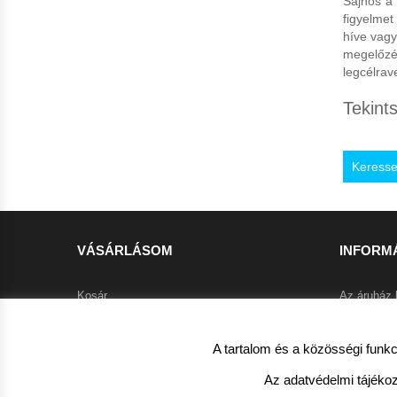
Sajnos a
figyelmet
híve vagy
megelőz
legcélrav
Tekin
Keresse
VÁSÁRLÁSOM
INFORM
Kosár
Az áruház 
Kedvencek
Szállítási f
A tartalom és a közösségi funkc
Pénztár
Klíma info
Garanciális
Az adatvédelmi tájékoz