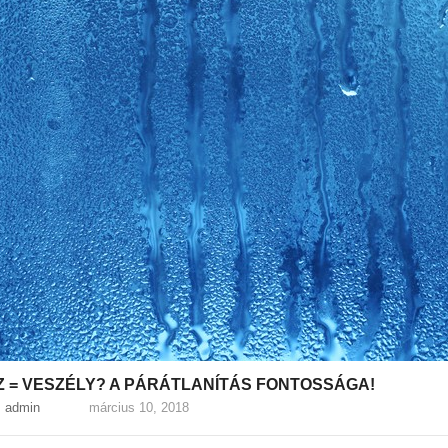
 = VESZÉLY? A PÁRÁTLANÍTÁS FONTOSSÁGA!
e: admin
március 10, 2018