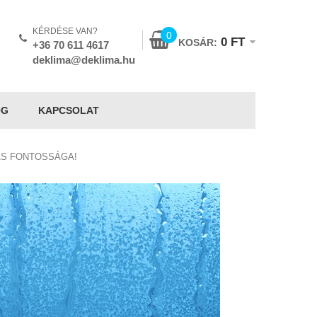
KÉRDÉSE VAN?
0
0
FT
KOSÁR:
+36 70 611 4617
deklima@deklima.hu
OG
KAPCSOLAT
ÁS FONTOSSÁGA!