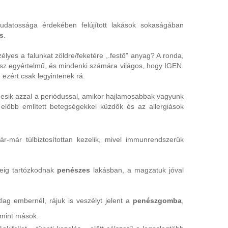
udatossága érdekében felújított lakások sokaságában
s
.
lyes a falunkat zöldre/feketére ,.festő” anyag? A ronda,
lasz egyértelmű, és mindenki számára világos, hogy IGEN.
 ezért csak legyintenek rá.
eesik azzal a periódussal, amikor hajlamosabbak vagyunk
 előbb említett betegségekkel küzdők és az allergiások
ár-már túlbiztosítottan kezelik, mivel immunrendszerük
deig tartózkodnak
penészes
lakásban, a magzatuk jóval
ag embernél, rájuk is veszélyt jelent a
penészgomba
,
e mint mások.