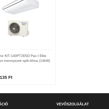
ic KIT-140PT2E5D Pac-I Elite
res mennyezeti split klíma (14kW)
 135
Ft
ÁCIÓ
VEVŐSZOLGÁLAT