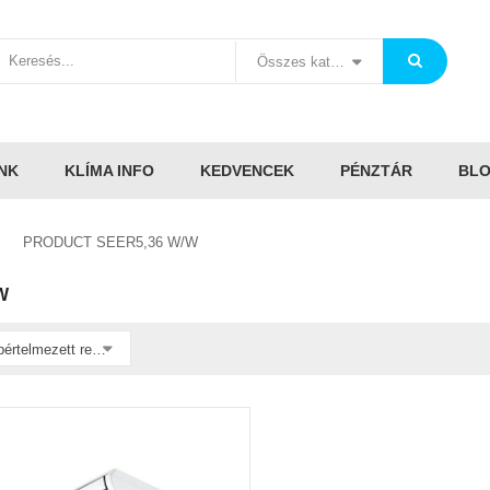
Összes kategória
NK
KLÍMA INFO
KEDVENCEK
PÉNZTÁR
BL
PRODUCT SEER5,36 W/W
W
Alapértelmezett rendezés