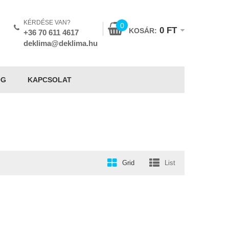
KÉRDÉSE VAN?
0
0
FT
KOSÁR:
+36 70 611 4617
deklima@deklima.hu
OG
KAPCSOLAT
Grid
List