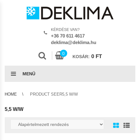
KÉRDÉSE VAN?
+36 70 611 4617
deklima@deklima.hu
0
0
FT
KOSÁR:
MENÜ
HOME
PRODUCT SEER5,5 W/W
5,5 W/W