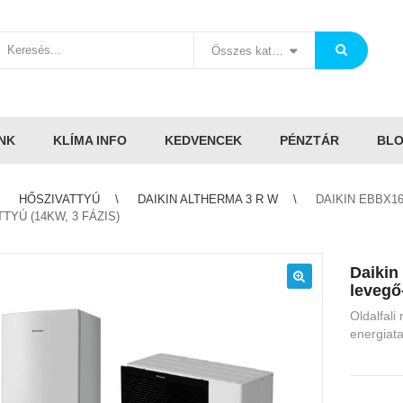
Összes kategória
NK
KLÍMA INFO
KEDVENCEK
PÉNZTÁR
BL
HŐSZIVATTYÚ
DAIKIN ALTHERMA 3 R W
DAIKIN EBBX1
TYÚ (14KW, 3 FÁZIS)
Daiki
levegő-
🔍
Oldalfali
energiat