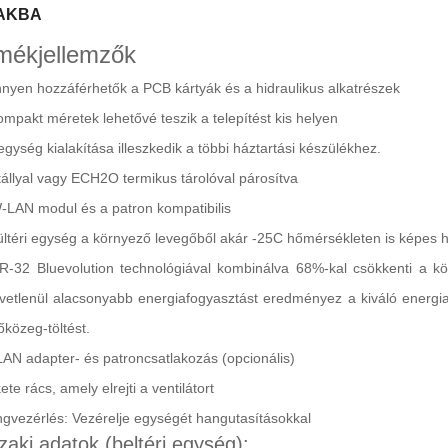
AKBA
mékjellemzők
nyen hozzáférhetők a PCB kártyák és a hidraulikus alkatrészek
ompakt méretek lehetővé teszik a telepítést kis helyen
egység kialakítása illeszkedik a többi háztartási készülékhez.
tállyal vagy ECH2O termikus tárolóval párosítva
-LAN modul és a patron kompatibilis
ültéri egység a környező levegőből akár -25C hőmérsékleten is képes h
R-32 Bluevolution technológiával kombinálva 68%-kal csökkenti a k
vetlenül alacsonyabb energiafogyasztást eredményez a kiváló energi
őközeg-töltést.
AN adapter- és patroncsatlakozás (opcionális)
ete rács, amely elrejti a ventilátort
gvezérlés: Vezérelje egységét hangutasításokkal
aki adatok (beltéri egység):