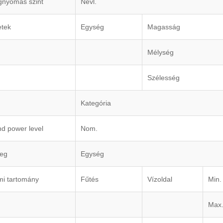
nyomás szint
Névl.
etek
Egység
Magasság
Mélység
Szélesség
Kategória
d power level
Nom.
eg
Egység
mi tartomány
Fűtés
Vízoldal
Min.
Max