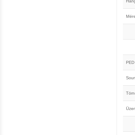
Hang
Mér
PED
Soun
Töm
Üze