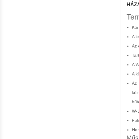
HÁZ
Ter
Kön
A k
Az 
Tar
A W
A k
Az 
köz
hűt
W-L
Fek
Han
Műsz