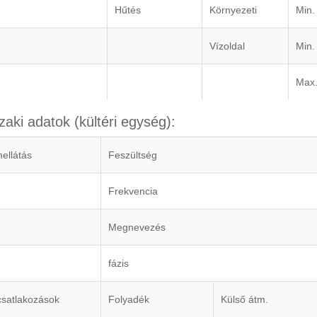
Hűtés
Környezeti
Min.
Vízoldal
Min.
Max
aki adatok (kültéri egység):
ellátás
Feszültség
Frekvencia
Megnevezés
fázis
csatlakozások
Folyadék
Külső átm.