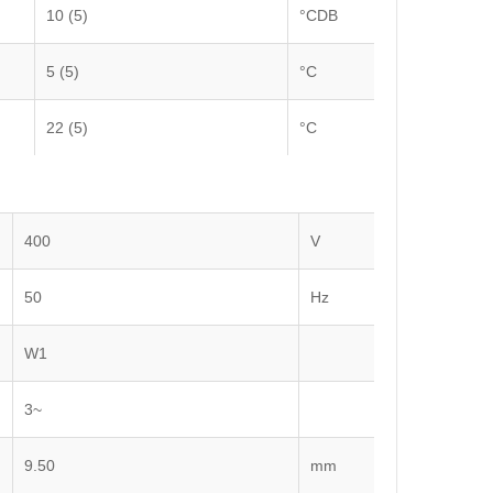
10 (5)
°CDB
5 (5)
°C
.
22 (5)
°C
400
V
50
Hz
W1
3~
9.50
mm