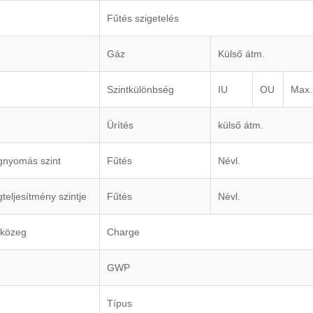
Fűtés szigetelés
Gáz
Külső átm.
Szintkülönbség
IU
OU
Max.
Ürítés
külső átm.
nyomás szint
Fűtés
Névl.
eljesítmény szintje
Fűtés
Névl.
̋közeg
Charge
GWP
Típus