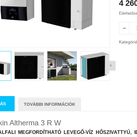
4 26
Elérhetős
Kategóri
RÁS
TOVÁBBI INFORMÁCIÓK
kin Altherma 3 R W
ALFALI MEGFORDÍTHATÓ LEVEGŐ-VÍZ HŐSZIVATTYÚ,