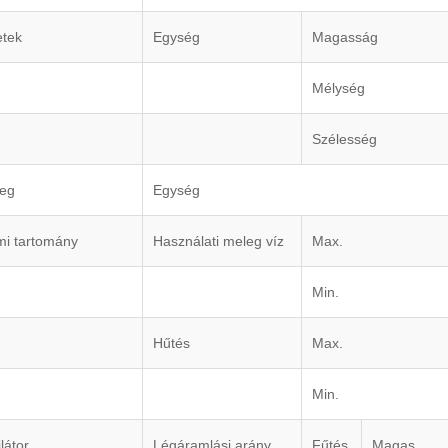
etek
Egység
Magasság
Mélység
Szélesség
eg
Egység
mi tartomány
Használati meleg víz
Max.
Min.
Hűtés
Max.
Min.
látor
Légáramlási arány
Fűtés
Magas