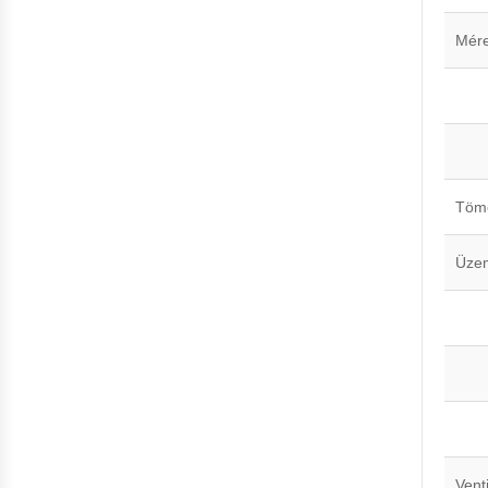
Mér
Töm
Üze
Venti