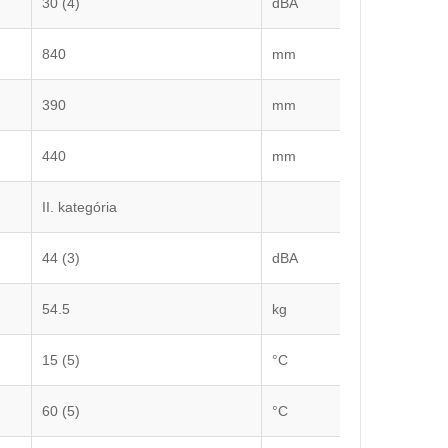
30 (4)
dBA
840
mm
390
mm
440
mm
II. kategória
44 (3)
dBA
54.5
kg
15 (5)
°C
.
60 (5)
°C