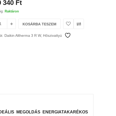
0 340
Ft
ég:
Raktáron
KOSÁRBA TESZEM
ák:
Daikin Altherma 3 R W
,
Hőszivattyú
 IDEÁLIS MEGOLDÁS ENERGIATAKARÉKOS