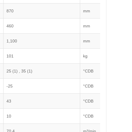
870
mm
460
mm
1,100
mm
101
kg
25 (1) , 35 (1)
°CDB
-25
°CDB
43
°CDB
10
°CDB
70.4
m³/min