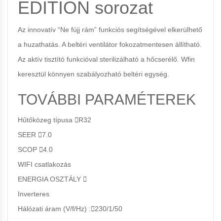
EDITION sorozat
Az innovatív “Ne fújj rám” funkciós segítségével elkerülhető
a huzathatás. A beltéri ventilátor fokozatmentesen állítható.
Az aktív tisztító funkcióval sterilizálható a hőcserélő. Wfin
keresztül könnyen szabályozható beltéri egység.
TOVÁBBI PARAMÉTEREK
Hűtőközeg típusa
R32
SEER
7.0
SCOP
4.0
WIFI csatlakozás
ENERGIA OSZTÁLY
Inverteres
Hálózati áram (V/f/Hz)
:
230/1/50