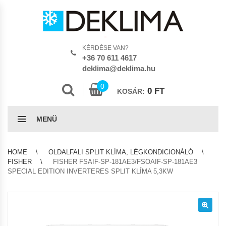
KÉRDÉSE VAN?
+36 70 611 4617
deklima@deklima.hu
0
0
FT
KOSÁR:
MENÜ
HOME
OLDALFALI SPLIT KLÍMA, LÉGKONDICIONÁLÓ
FISHER
FISHER FSAIF-SP-181AE3/FSOAIF-SP-181AE3
SPECIAL EDITION INVERTERES SPLIT KLÍMA 5,3KW
🔍