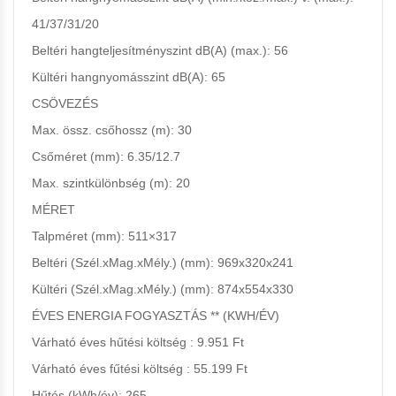
41/37/31/20
Beltéri hangteljesítményszint dB(A) (max.):
56
Kültéri hangnyomásszint dB(A):
65
CSÖVEZÉS
Max. össz. csőhossz (m): 30
Csőméret (mm):
6.35/12.7
Max. szintkülönbség (m): 2
0
MÉRET
Talpméret (mm): 511×317
Beltéri (Szél.xMag.xMély.) (mm): 969x320x241
Kültéri (Szél.xMag.xMély.) (mm): 874x554x330
ÉVES ENERGIA FOGYASZTÁS ** (KWH/ÉV)
Várható éves hűtési költség
: 9.951
Ft
Várható éves fűtési költség
: 55.199
Ft
Hűtés (kWh/év): 265