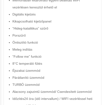
Memóriában eltárolható egyéni beállítás
WIFI
vezérlésen keresztül érhető el
Digitális kijelzés
Kikapcsolható kijelzőpanel
“Hideg-katalitikus” szűrő
Porszűrő
Öntisztító funkció
Meleg indítás
“Follow me” funkció
8°C temperáló fűtés
Éjszakai üzemmód
Párátlanító üzemmód
TURBÓ üzemmód
Alacsony zajszintű üzemmód/ Csendesített üzemmód
Időzítés
24 óra (idő intervallum) / WIFI vezérléssel heti