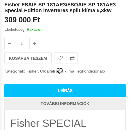
Fisher FSAIF-SP-181AE3/FSOAIF-SP-181AE3
Special Edition inverteres split klíma 5,3kW
309 000
Ft
Elérhetőség:
Raktáron
KOSÁRBA TESZEM
Kategóriák:
Fisher
,
Oldalfali split klíma, légkondicionáló
LEÍRÁS
TOVÁBBI INFORMÁCIÓK
Fisher SPECIAL