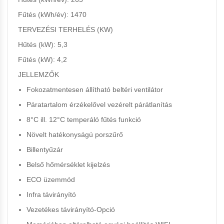
Fűtés (kWh/év): 1470
TERVEZÉSI TERHELÉS (KW)
Hűtés (kW): 5,3
Fűtés (kW): 4,2
JELLEMZŐK
Fokozatmentesen állítható beltéri ventilátor
Páratartalom érzékelővel vezérelt párátlanítás
8°C ill. 12°C temperáló fűtés funkció
Növelt hatékonyságú porszűrő
Billentyűzár
Belső hőmérséklet kijelzés
ECO üzemmód
Infra távirányító
Vezetékes távirányító-
Opció