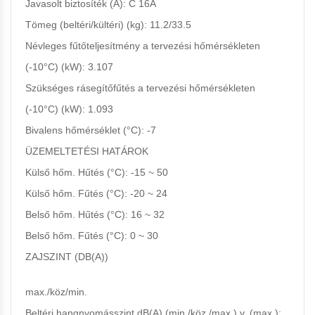
Javasolt biztosíték (A):
C 16A
Tömeg (beltéri/kültéri) (kg): 11.2/33.5
Névleges fűtőteljesítmény a tervezési hőmérsékleten
(-10°C) (kW): 3.107
Szükséges rásegítőfűtés a tervezési hőmérsékleten
(-10°C) (kW): 1.093
Bivalens hőmérséklet (°C):
-7
ÜZEMELTETÉSI HATÁROK
Külső hőm. Hűtés (°C):
-15 ~ 50
Külső hőm. Fűtés (°C):
-20 ~ 24
Belső hőm. Hűtés (°C):
16 ~ 32
Belső hőm. Fűtés (°C):
0 ~ 30
ZAJSZINT (DB(A))
max./köz/min.
Beltéri hangnyomásszint dB(A) (min./köz./max.) v. (max.):