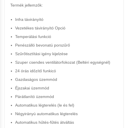
Termék jellemzők:
Infra távirányító
Vezetékes távirányító Opció
Temperálási funkció
Penészálló bevonatú porszűrő
Szűrőtisztítási igény kijelzése
Szuper csendes ventilátorfokozat (Beltéri egységnél)
24 órás időzítő funkicó
Gazdaságos üzemmód
Éjszakai üzemmód
Párátlanító üzemmód
Automatikus légterelés (le és fel)
Négyirányú automatikus légterelés
Automatikus hűtés-fűtés átváltás