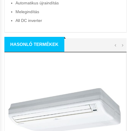
Automatikus újraindítás
Melegindítás
All DC inverter
HASONLÓ TERMÉKEK