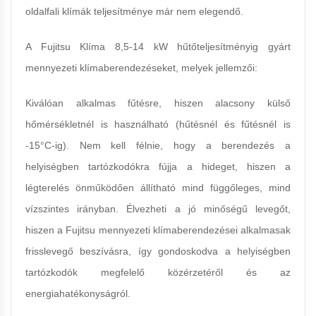
oldalfali klímák teljesítménye már nem elegendő.
A Fujitsu Klíma 8,5-14 kW hűtőteljesítményig gyárt
mennyezeti klímaberendezéseket, melyek jellemzői:
Kiválóan alkalmas fűtésre, hiszen alacsony külső
hőmérsékletnél is használható (hűtésnél és fűtésnél is
-15°C-ig). Nem kell félnie, hogy a berendezés a
helyiségben tartózkodókra fújja a hideget, hiszen a
légterelés önműködően állítható mind függőleges, mind
vízszintes irányban. Élvezheti a jó minőségű levegőt,
hiszen a Fujitsu mennyezeti klímaberendezései alkalmasak
frisslevegő beszívásra, így gondoskodva a helyiségben
tartózkodók megfelelő közérzetéről és az
energiahatékonyságról.