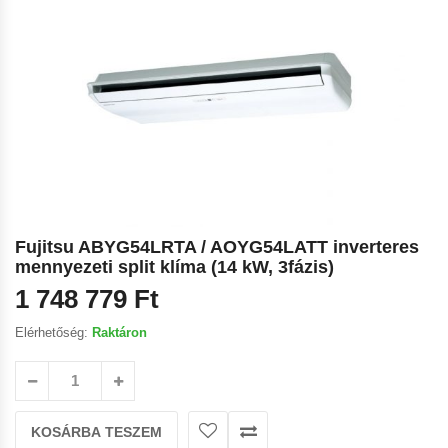
🔍
Fujitsu ABYG54LRTA / AOYG54LATT inverteres
mennyezeti split klíma (14 kW, 3fázis)
1 748 779
Ft
Elérhetőség:
Raktáron
KOSÁRBA TESZEM