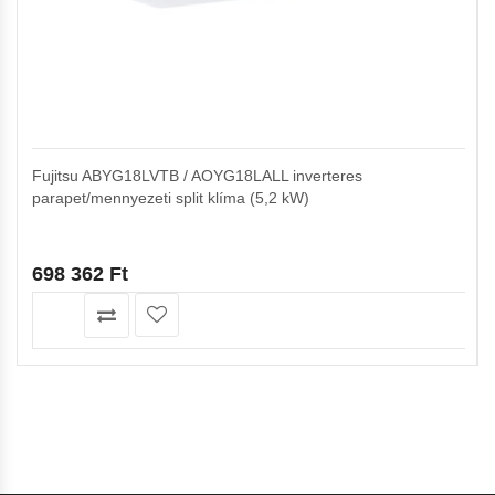
Fujitsu ABYG18LVTB / AOYG18LALL inverteres
parapet/mennyezeti split klíma (5,2 kW)
698 362
Ft