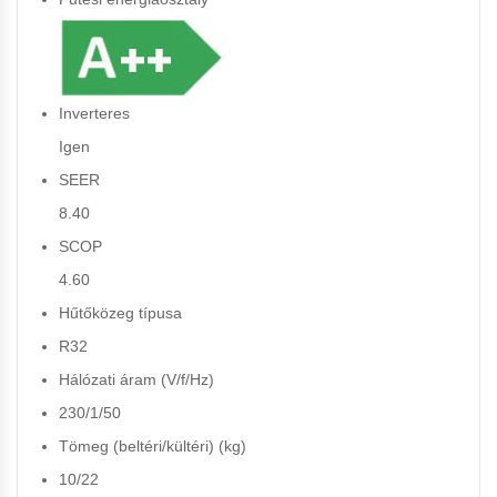
Inverteres
Igen
SEER
8.40
SCOP
4.60
Hűtőközeg típusa
R32
Hálózati áram (V/f/Hz)
230/1/50
Tömeg (beltéri/kültéri) (kg)
10/22