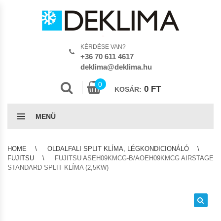
KÉRDÉSE VAN?
+36 70 611 4617
deklima@deklima.hu
0
0
FT
KOSÁR:
MENÜ
HOME
OLDALFALI SPLIT KLÍMA, LÉGKONDICIONÁLÓ
FUJITSU
FUJITSU ASEH09KMCG-B/AOEH09KMCG AIRSTAGE
STANDARD SPLIT KLÍMA (2,5KW)
🔍