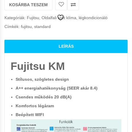
KOSÁRBA TESZEM
Kategóriák:
Fujitsu
,
Oldalfali split klíma, légkondicionáló
Címkék:
fujitsu
,
standard
LEÍRÁS
Fujitsu KM
Stílusos, szögletes design
A++ energiahatékonyság (SEER akár 8.4)
Csendes működés 20 dB(A)
Komfortos légáram
Beépített WIFI