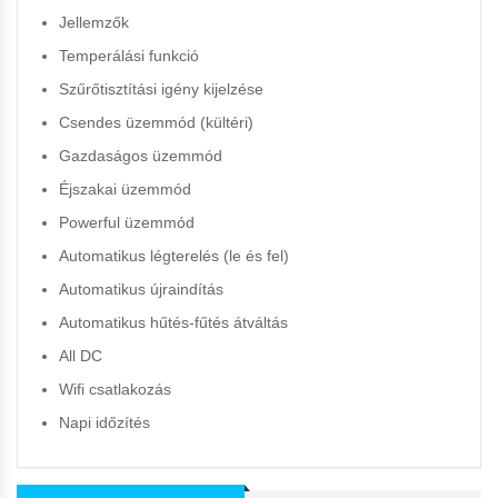
Jellemzők
Temperálási funkció
Szűrőtisztítási igény kijelzése
Csendes üzemmód (kültéri)
Gazdaságos üzemmód
Éjszakai üzemmód
Powerful üzemmód
Automatikus légterelés (le és fel)
Automatikus újraindítás
Automatikus hűtés-fűtés átváltás
All DC
Wifi csatlakozás
Napi időzítés