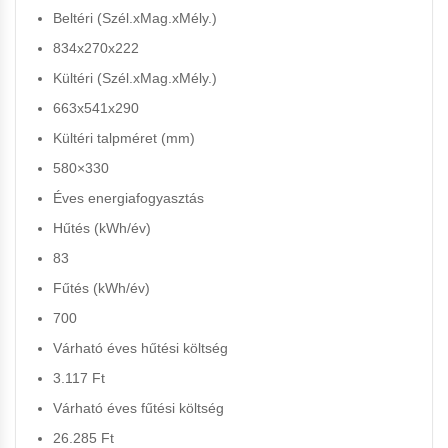
Beltéri (Szél.xMag.xMély.)
834x270x222
Kültéri (Szél.xMag.xMély.)
663x541x290
Kültéri talpméret (mm)
580×330
Éves energiafogyasztás
Hűtés (kWh/év)
83
Fűtés (kWh/év)
700
Várható éves hűtési költség
3.117 Ft
Várható éves fűtési költség
26.285 Ft