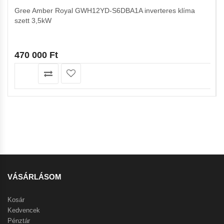
Gree Amber Royal GWH12YD-S6DBA1A inverteres klíma
szett 3,5kW
470 000
Ft
VÁSÁRLÁSOM
Kosár
Kedvencek
Pénztár