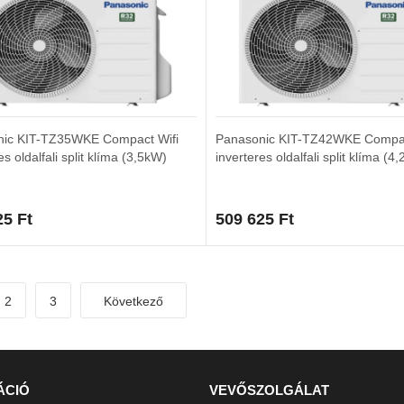
nic KIT-TZ35WKE Compact Wifi
Panasonic KIT-TZ42WKE Compac
es oldalfali split klíma (3,5kW)
inverteres oldalfali split klíma (4
25
Ft
509 625
Ft
2
3
Következő
ÁCIÓ
VEVŐSZOLGÁLAT