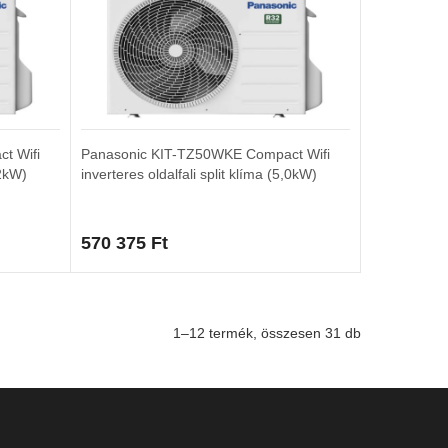
t Wifi
Panasonic KIT-TZ50WKE Compact Wifi
,2kW)
inverteres oldalfali split klíma (5,0kW)
570 375
Ft
1–12 termék, összesen 31 db