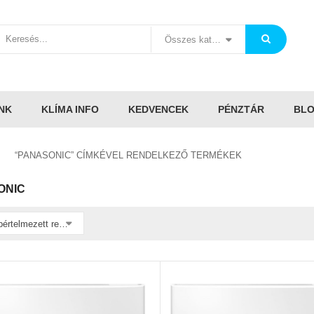
Összes kategória
NK
KLÍMA INFO
KEDVENCEK
PÉNZTÁR
BL
“PANASONIC” CÍMKÉVEL RENDELKEZŐ TERMÉKEK
ONIC
Alapértelmezett rendezés