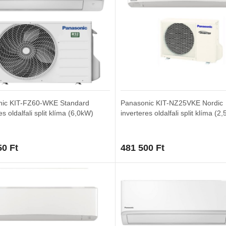
nic KIT-FZ60-WKE Standard
Panasonic KIT-NZ25VKE Nordic
es oldalfali split klíma (6,0kW)
inverteres oldalfali split klíma (2
50
Ft
481 500
Ft