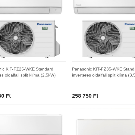
nic KIT-FZ25-WKE Standard
Panasonic KIT-FZ35-WKE Stand
es oldalfali split klíma (2,5kW)
inverteres oldalfali split klíma (3
50
Ft
258 750
Ft