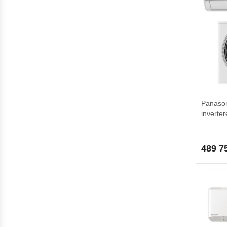
Panaso
inverter
489 7