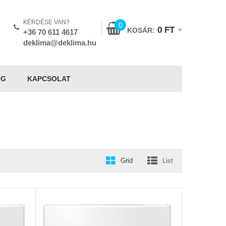
KÉRDÉSE VAN?
0
0
FT
KOSÁR:
+36 70 611 4617
deklima@deklima.hu
OG
KAPCSOLAT
Grid
List