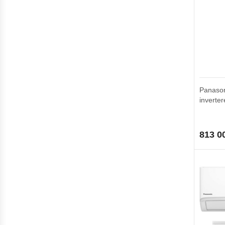
Panason
inverter
813 0