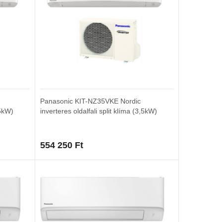
Panasonic KIT-NZ35VKE Nordic
,5kW)
inverteres oldalfali split klíma (3,5kW)
554 250
Ft