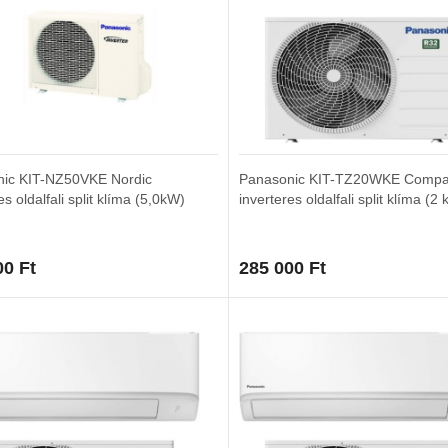
ic KIT-NZ50VKE Nordic
Panasonic KIT-TZ20WKE Compac
es oldalfali split klíma (5,0kW)
inverteres oldalfali split klíma (2
00
Ft
285 000
Ft