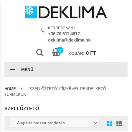
KÉRDÉSE VAN?
+36 70 611 4617
deklima@deklima.hu
0
0
FT
KOSÁR:
MENÜ
HOME
“SZELLŐZTETŐ” CÍMKÉVEL RENDELKEZŐ
TERMÉKEK
SZELLŐZTETŐ