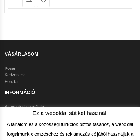
VÁSÁRLÁSOM
Kosár
Kedvencek
Pénztár
INFORMÁCIÓ
Az áruház használata
Ez a weboldal sütiket használ!
Szállítási feltételek
Klíma info
A tartalom és a közösségi funkciók biztosításához, a weboldal
Garanciális feltételek
forgalmunk elemzéséhez és reklámozás céljából használjuk a
VEVŐSZOLGÁLAT