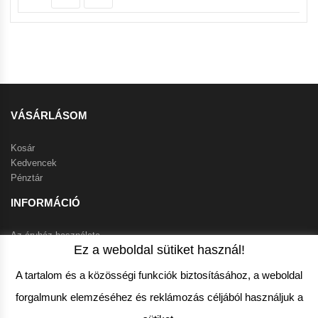
VÁSÁRLÁSOM
Kosár
Kedvencek
Pénztár
INFORMÁCIÓ
Az áruház használata
Ez a weboldal sütiket használ!
Szállítási feltételek
Klíma info
A tartalom és a közösségi funkciók biztosításához, a weboldal
Garanciális feltételek
forgalmunk elemzéséhez és reklámozás céljából használjuk a
VEVŐSZOLGÁLAT