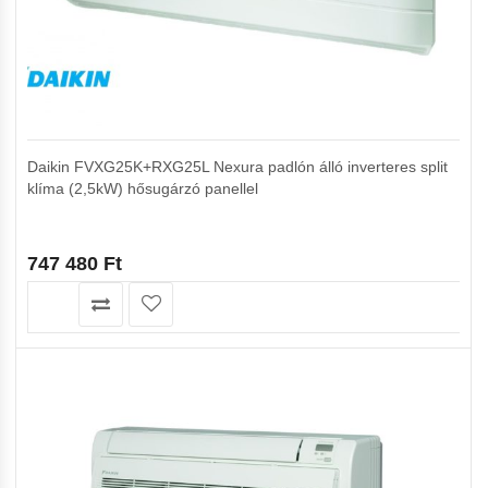
Daikin FVXG25K+RXG25L Nexura padlón álló inverteres split
klíma (2,5kW) hősugárzó panellel
747 480
Ft