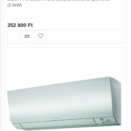
(2,5kW)
352 800
Ft