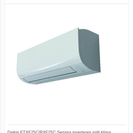
Daikin FTXF25C/RXF25C Sensira inverteres split klíma