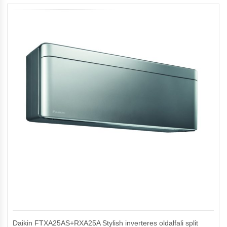
Daikin FTXA25AS+RXA25A Stylish inverteres oldalfali split