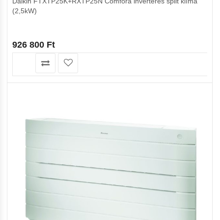
Daikin FTXTP25K+RXTP25N Comfora inverteres split klíma
(2,5kW)
926 800
Ft