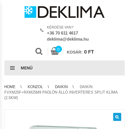
KÉRDÉSE VAN?
+36 70 611 4617
deklima@deklima.hu
0
0
FT
KOSÁR:
MENÜ
HOME
KONZOL
DAIKIN
DAIKIN
FVXM25F+RXM25M9 PADLÓN ÁLLÓ INVERTERES SPLIT KLÍMA
(2,5KW)
🔍