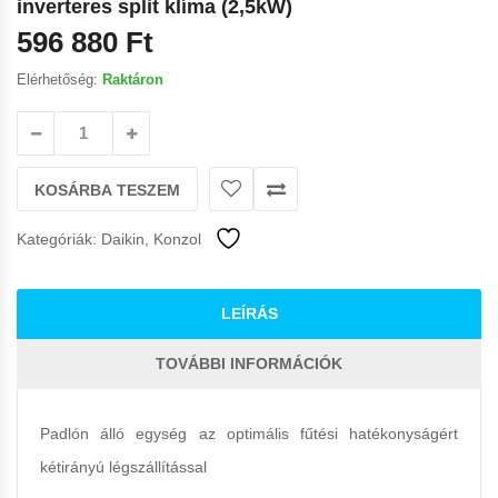
inverteres split klíma (2,5kW)
596 880
Ft
Elérhetőség:
Raktáron
KOSÁRBA TESZEM
Kategóriák:
Daikin
,
Konzol
LEÍRÁS
TOVÁBBI INFORMÁCIÓK
Padlón álló egység az optimális fűtési hatékonyságért
kétirányú légszállítással