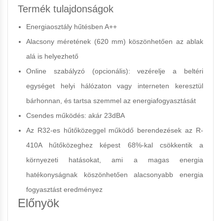
Termék tulajdonságok
Energiaosztály hűtésben A++
Alacsony méretének (620 mm) köszönhetően az ablak
alá is helyezhető
Online szabályzó (opcionális): vezérelje a beltéri
egységet helyi hálózaton vagy interneten keresztül
bárhonnan, és tartsa szemmel az energiafogyasztását
Csendes működés: akár 23dBA
Az R32-es hűtőközeggel működő berendezések az R-
410A hűtőközeghez képest 68%-kal csökkentik a
környezeti hatásokat, ami a magas energia
hatékonyságnak köszönhetően alacsonyabb energia
fogyasztást eredményez
Előnyök