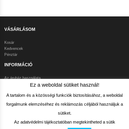
VÁSÁRLÁSOM
Kosár
Kedvencek
Pénztár
INFORMÁCIÓ
Az áruház használata
Szállítási feltételek
Ez a weboldal sütiket használ!
Klíma info
A tartalom és a közösségi funkciók biztosításához, a weboldal
Garanciális feltételek
forgalmunk elemzéséhez és reklámozás céljából használjuk a
VEVŐSZOLGÁLAT
sütiket.
ÁSZF
Az adatvédelmi tájékoztatóban megtekintheted a sütik
Adatvédelem