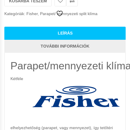
KOSÁRBA TESZEM
Kategóriák:
Fisher
,
Parapet/ mennyezeti split klíma
LEÍRÁS
TOVÁBBI INFORMÁCIÓK
Parapet/mennyezeti
klím
Kétféle
elhelyezhetőség (parapet, vagy mennyezet), így tetőtéri