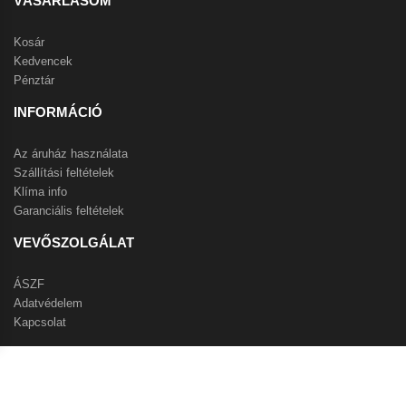
VÁSÁRLÁSOM
Kosár
Kedvencek
Pénztár
INFORMÁCIÓ
Az áruház használata
Szállítási feltételek
Klíma info
Garanciális feltételek
VEVŐSZOLGÁLAT
ÁSZF
Adatvédelem
Kapcsolat