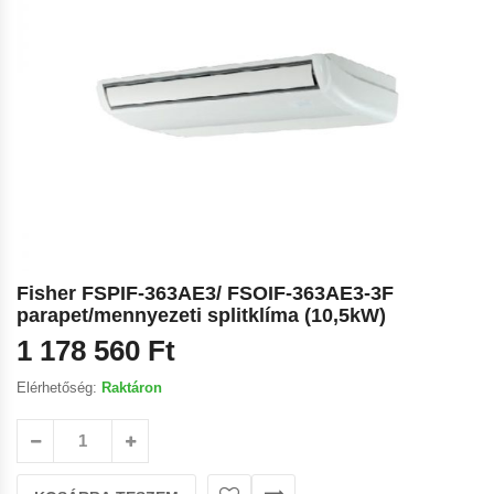
Fisher FSPIF-363AE3/ FSOIF-363AE3-3F
parapet/mennyezeti splitklíma (10,5kW)
1 178 560
Ft
Elérhetőség:
Raktáron