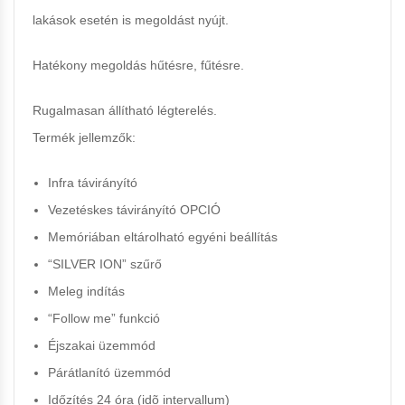
lakások esetén is megoldást nyújt.
Hatékony megoldás hűtésre, fűtésre.
Rugalmasan állítható légterelés.
Termék jellemzők:
Infra távirányító
Vezetéskes távirányító OPCIÓ
Memóriában eltárolható egyéni beállítás
“SILVER ION” szűrő
Meleg indítás
“Follow me” funkció
Éjszakai üzemmód
Párátlanító üzemmód
Időzítés 24 óra (idõ intervallum)