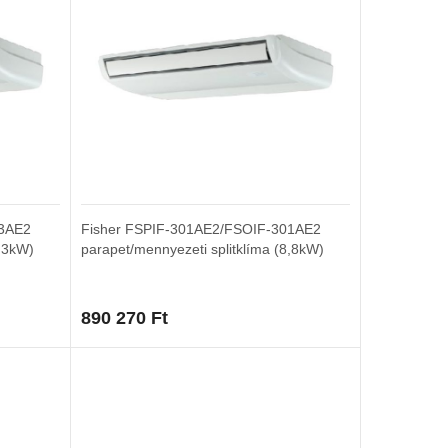
83AE2
Fisher FSPIF-301AE2/FSOIF-301AE2
5,3kW)
parapet/mennyezeti splitklíma (8,8kW)
890 270
Ft