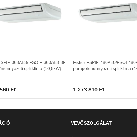
 FSPIF-363AE3/ FSOIF-363AE3-3F
Fisher FSPIF-480AE0/FSOI-480
/mennyezeti splitklíma (10,5kW)
parapet/mennyezeti splitklíma (
 560
Ft
1 273 810
Ft
ÁCIÓ
VEVŐSZOLGÁLAT