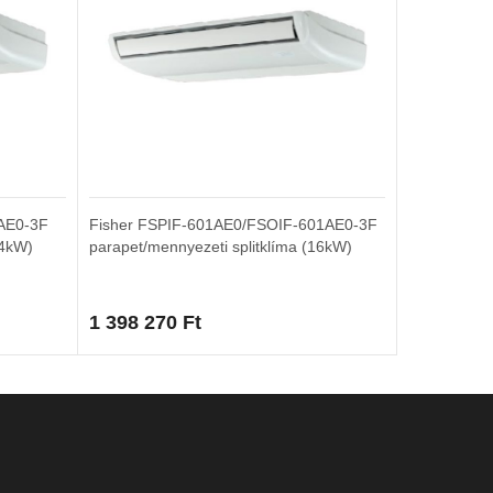
AE0-3F
Fisher FSPIF-601AE0/FSOIF-601AE0-3F
14kW)
parapet/mennyezeti splitklíma (16kW)
1 398 270
Ft