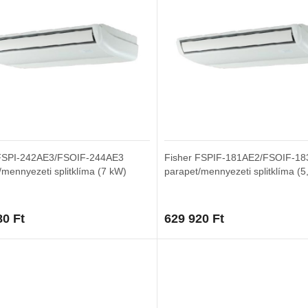
 FSPI-242AE3/FSOIF-244AE3
Fisher FSPIF-181AE2/FSOIF-1
/mennyezeti splitklíma (7 kW)
parapet/mennyezeti splitklíma (
80
Ft
629 920
Ft