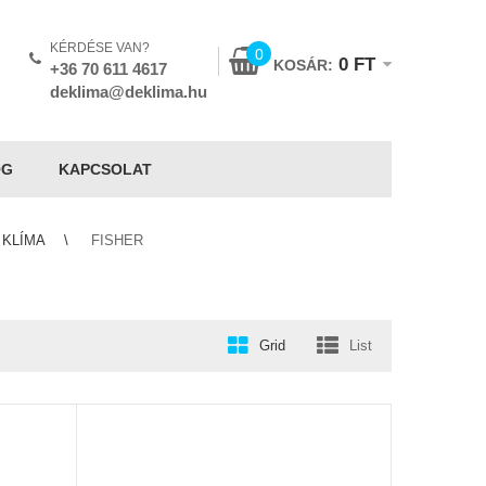
KÉRDÉSE VAN?
0
0
FT
KOSÁR:
+36 70 611 4617
deklima@deklima.hu
OG
KAPCSOLAT
 KLÍMA
FISHER
Grid
List