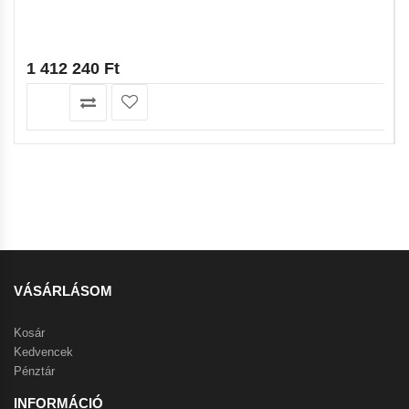
1 412 240
Ft
VÁSÁRLÁSOM
Kosár
Kedvencek
Pénztár
INFORMÁCIÓ