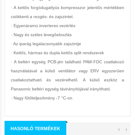
· A kettős forgódugattyús kompresszor jelentős mértékben
csökkenti a rezgés- és zajszintet.
· Egyenáramú inverteres vezérlés
· Nagy és széles levegőeloszlás
· Az iparág legalacsonyabb zajszintje
· Kettős, hármas és dupla kettős split rendszerek
· A beltéri egység PCB-jén található PAW-FDC csatlakozó
használatával a külső ventilátor vagy ERV egyszerűen
csatlakoztatható és vezérelhető. A külső eszköz a
Panasonic beltéri egység távirányítójával irányítható.
· Nagy fűtőteljesítmény -7 °C-on
HASONLÓ TERMÉKEK